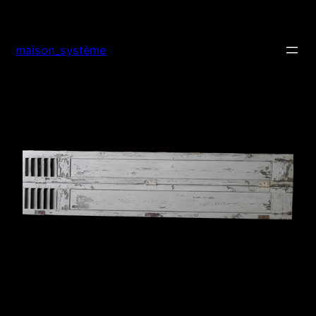
Aller
au
contenu
maison_système