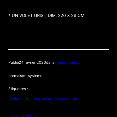
* UN VOLET GRIS _ DIM. 220 X 26 CM.
Publié
24 février 2026
dans
Beau débarras!
par
maison_systeme
Étiquettes :
Collecte
, 
Don
, 
Suggestion de présentation
maison_système